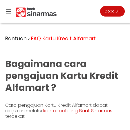
☰
×
Coba S+

#FinansialLebihBaik
Kategori
Bantuan
FAQ Kartu Kredit Alfamart
>
Bantuan
▾
Tabungan
Anda
▾
berada
Bagaimana cara
Deposito
di
Perbankan
Personal
Giro
pengajuan Kartu Kredit
Perbankan
Kartu
Alfamart ?
Prioritas
Kredit
Coba
SimobiPlus
Perbankan
Reksadana
Bisnis
ID
Cara pengajuan Kartu Kredit Alfamart dapat
Bancasurance
|
Teman
diajukan melalui
kantor cabang Bank Sinarmas
KPR
EN
SimobiPlus
terdekat.
Layanan
Promosi