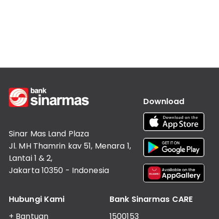
Informasi
Lainnya
Nasabah
Hubungan
Investor
Karir
Kantor
Download
Sinar Mas Land Plaza
Jl. MH Thamrin kav 51, Menara 1,
Lantai 1 & 2,
Jakarta 10350 - Indonesia
Hubungi Kami
Bank Sinarmas CARE
+ Bantuan
1500153