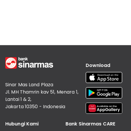
Lainnya
Customer
Information
Investor
Relations
Karir
Kantor
Download
Sinar Mas Land Plaza
Jl. MH Thamrin kav 51, Menara 1,
Lantai 1 & 2,
Jakarta 10350 - Indonesia
Hubungi Kami
Bank Sinarmas CARE