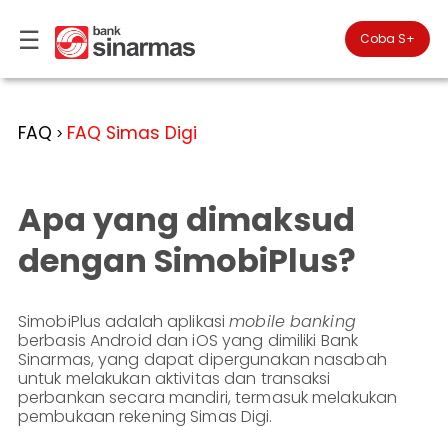
☰
×
Coba S+

#FinansialLebihBaik
Kategori
FAQ
FAQ Simas Digi
>
Bantuan
▾
Tabungan
You
▾
are
Apa yang dimaksud
Deposito
in
Personal
Banking
Giro
dengan SimobiPlus?
Perbankan
Kartu
Prioritas
Kredit
Coba
SimobiPlus
SimobiPlus adalah aplikasi
mobile banking
Business
Reksadana
berbasis Android dan iOS yang dimiliki Bank
Banking
ID
Sinarmas, yang dapat dipergunakan nasabah
Bancasurance
|
Teman
untuk melakukan aktivitas dan transaksi
KPR
perbankan secara mandiri, termasuk melakukan
EN
SimobiPlus
pembukaan rekening Simas Digi.
Financial
Promotion
Services