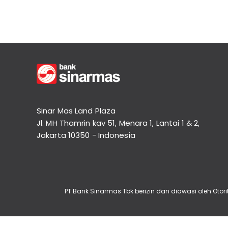
Informasi
Lainnya
Nasabah
Hubungan
Investor
Karir
Kantor
Sinar Mas Land Plaza
Jl. MH Thamrin kav 51, Menara 1, Lantai 1 & 2,
Jakarta 10350 - Indonesia
PT Bank Sinarmas Tbk berizin dan diawasi oleh Ot