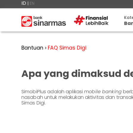
ID
|
EN
×

Kat
Ba
#FinansialLebihBaik
Tab
Kategori
Bantuan
▾
Dep
Bantuan
FAQ Simas Digi
>
Tabungan
Anda
▾
Giro
berada
Deposito
di
Kart
Perbankan
Apa yang dimaksud d
Personal
Giro
Rek
Perbankan
Kartu
Ban
Prioritas
Kredit
Coba
SimobiPlus adalah aplikasi
mobile banking
berb
SimobiPlus
Simo
nasabah untuk melakukan aktivitas dan transa
Perbankan
Reksadana
Simas Digi.
Bisnis
Pro
ID
Bancasurance
|
Teman
Lain
KPR
SimobiPlus
EN
Layanan
Promosi