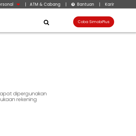
ersonal
|
ATM & Cabang
|
Bantuan
|
Karir

Coba SimobiPlus

 dapat dipergunakan
bukaan rekening