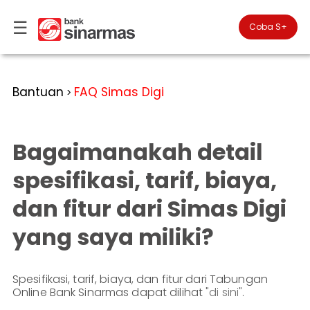
☰
×
Coba S+

#FinansialLebihBaik
Kategori
Bantuan
FAQ Simas Digi
>
Bantuan
▾
Tabungan
Anda
▾
berada
Bagaimanakah detail
Deposito
di
Perbankan
Personal
Giro
spesifikasi, tarif, biaya,
Perbankan
Kartu
dan fitur dari Simas Digi
Prioritas
Kredit
Coba
SimobiPlus
Perbankan
Reksadana
yang saya miliki?
Bisnis
ID
Bancasurance
|
Teman
KPR
EN
SimobiPlus
Spesifikasi, tarif, biaya, dan fitur dari Tabungan
Online Bank Sinarmas dapat dilihat
"di sini"
.
Layanan
Promosi