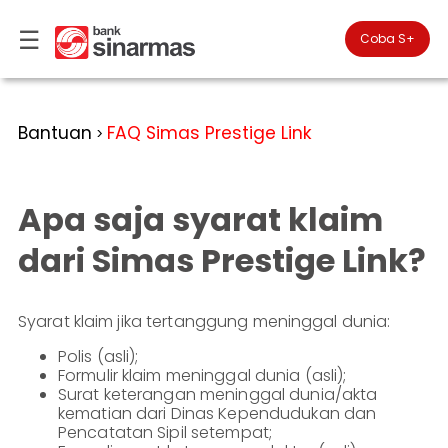
☰
×
Coba S+

#FinansialLebihBaik
Kategori
Bantuan
FAQ Simas Prestige Link
>
Bantuan
▾
Tabungan
Anda
▾
berada
Apa saja syarat klaim
Deposito
di
Perbankan
Personal
Giro
dari Simas Prestige Link?
Perbankan
Kartu
Prioritas
Kredit
Coba
SimobiPlus
Syarat klaim jika tertanggung meninggal dunia:
Perbankan
Reksadana
Bisnis
ID
Polis (asli);
Bancasurance
|
Formulir klaim meninggal dunia (asli);
Teman
KPR
Surat keterangan meninggal dunia/akta
EN
SimobiPlus
kematian dari Dinas Kependudukan dan
Layanan
Pencatatan Sipil setempat;
Promosi