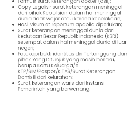
Formulir surat keterangan dokter (asli);
Informasi
Lainnya
Copy Legalisir surat keterangan meninggal
Nasabah
dari pihak Kepolisian dalam hal meninggal
dunia tidak wajar atau karena kecelakaan;
Hubungan
Investor
Hasil visum et repertum apabila diperlukan;
Surat keterangan meninggal dunia dari
Karir
Kedutaan Besar Republik Indonesia (KBRI)
setempat dalam hal meninggal dunia di luar
Kantor
negeri;
Fotokopi bukti identitas diri Tertanggung dan
pihak Yang Ditunjuk yang masih berlaku,
berupa Kartu Keluarga/e-
KTP/SIM/Paspor/KITAS/Surat Keterangan
Domisili dari kelurahan;
Surat keterangan waris dari Instansi
Pemerintah yang berwenang.