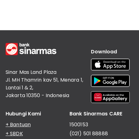
Lainnya
Customer
Information
Investor
Relations
Karir
Kantor
Download
Sinar Mas Land Plaza
Jl. MH Thamrin kav 51, Menara 1,
Lantai 1 & 2,
Jakarta 10350 - Indonesia
Hubungi Kami
Bank Sinarmas CARE
+ Bantuan
1500153
+ SBDK
(021) 501 88888