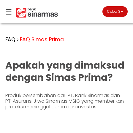
☰
×
Coba S+

#FinansialLebihBaik
Kategori
FAQ
FAQ Simas Prima
>
Bantuan
▾
Tabungan
You
▾
are
Apakah yang dimaksud
Deposito
in
Personal
Banking
Giro
dengan Simas Prima?
Perbankan
Kartu
Prioritas
Kredit
Coba
SimobiPlus
Produk persembahan dari PT. Bank Sinarmas dan
Business
Reksadana
PT. Asuransi Jiwa Sinarmas MSIG yang memberikan
Banking
ID
proteksi meninggal dunia dan investasi
Bancasurance
|
Teman
KPR
EN
SimobiPlus
Financial
Promotion
Services