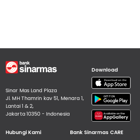
Lainnya
Customer
Information
Investor
Relations
Karir
Kantor
Download
Sinar Mas Land Plaza
Jl. MH Thamrin kav 51, Menara 1,
Lantai 1 & 2,
Jakarta 10350 - Indonesia
Hubungi Kami
Bank Sinarmas CARE