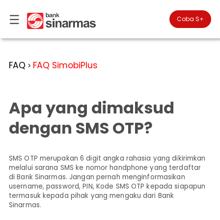
☰
×
Coba S+

#FinansialLebihBaik
Kategori
FAQ
FAQ SimobiPlus
>
Bantuan
▾
Tabungan
You
▾
are
Apa yang dimaksud
Deposito
in
Personal
Banking
Giro
dengan SMS OTP?
Perbankan
Kartu
Prioritas
Kredit
Coba
SimobiPlus
SMS OTP merupakan 6 digit angka rahasia yang dikirimkan
Business
Reksadana
Banking
melalui sarana SMS ke nomor handphone yang terdaftar
ID
di Bank Sinarmas. Jangan pernah menginformasikan
Bancasurance
|
Teman
username, password, PIN, Kode SMS OTP kepada siapapun
KPR
EN
SimobiPlus
termasuk kepada pihak yang mengaku dari Bank
Sinarmas.
Financial
Promotion
Services