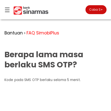
☰
×
Coba S+

#FinansialLebihBaik
Kategori
Bantuan
FAQ SimobiPlus
>
Bantuan
▾
Tabungan
Anda
▾
berada
Berapa lama masa
Deposito
di
Perbankan
Personal
Giro
berlaku SMS OTP?
Perbankan
Kartu
Prioritas
Kredit
Coba
SimobiPlus
Kode pada SMS OTP berlaku selama 5 menit.
Perbankan
Reksadana
Bisnis
ID
Bancasurance
|
Teman
KPR
EN
SimobiPlus
Layanan
Promosi