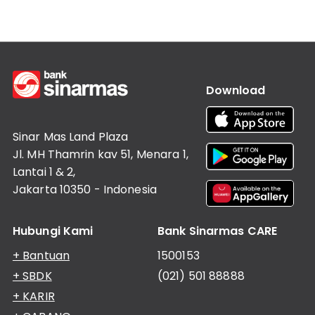
Informasi
Lainnya
Nasabah
Hubungan
Investor
Karir
Download
Kantor
Sinar Mas Land Plaza
Jl. MH Thamrin kav 51, Menara 1,
Lantai 1 & 2,
Jakarta 10350 - Indonesia
Hubungi Kami
Bank Sinarmas CARE
+ Bantuan
1500153
+ SBDK
(021) 501 88888
+ KARIR