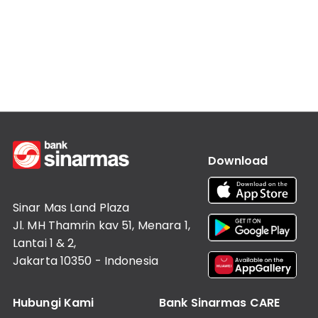
Informasi
Lainnya
Nasabah
Hubungan
Investor
Karir
Kantor
Download
Sinar Mas Land Plaza
Jl. MH Thamrin kav 51, Menara 1,
Lantai 1 & 2,
Jakarta 10350 - Indonesia
Hubungi Kami
Bank Sinarmas CARE