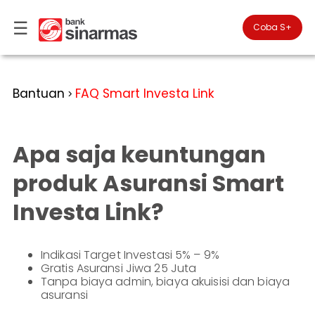
☰
×
Coba S+

#FinansialLebihBaik
Kategori
Bantuan
FAQ Smart Investa Link
>
Bantuan
▾
Tabungan
Anda
▾
berada
Apa saja keuntungan
Deposito
di
Perbankan
Personal
Giro
produk Asuransi Smart
Perbankan
Kartu
Investa Link?
Prioritas
Kredit
Coba
SimobiPlus
Perbankan
Reksadana
Bisnis
ID
Indikasi Target Investasi 5% – 9%
Bancasurance
|
Teman
Gratis Asuransi Jiwa 25 Juta
KPR
EN
SimobiPlus
Tanpa biaya admin, biaya akuisisi dan biaya
asuransi
Layanan
Promosi