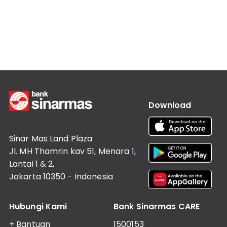
Informasi
Lainnya
Nasabah
Hubungan
Investor
Karir
Kantor
Download
Sinar Mas Land Plaza
Jl. MH Thamrin kav 51, Menara 1,
Lantai 1 & 2,
Jakarta 10350 - Indonesia
Hubungi Kami
Bank Sinarmas CARE
+ Bantuan
1500153