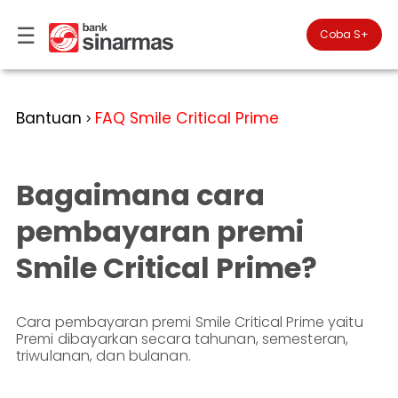
☰
×
Coba S+

#FinansialLebihBaik
Kategori
Bantuan
FAQ Smile Critical Prime
>
Bantuan
▾
Tabungan
Anda
▾
berada
Bagaimana cara
Deposito
di
Perbankan
Personal
Giro
pembayaran premi
Perbankan
Kartu
Smile Critical Prime?
Prioritas
Kredit
Coba
SimobiPlus
Perbankan
Reksadana
Bisnis
ID
Cara pembayaran premi Smile Critical Prime yaitu
Bancasurance
|
Teman
Premi dibayarkan secara tahunan, semesteran,
KPR
EN
SimobiPlus
triwulanan, dan bulanan.
Layanan
Promosi