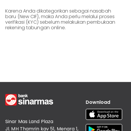
Lainnya
Customer
Karena Anda dikategorikan sebagai nasabah
Information
baru (New CIF), maka Anda perlu melalui proses
Investor
verifikasi (KYC) sebelum melakukan pembukaan
Relations
rekening tabungan online.
Karir
Kantor
Download
Sinar Mas Land Plaza
Jl. MH Thamrin kav 51, Menara 1,