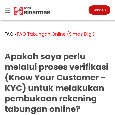
☰
×
Coba S+

#FinansialLebihBaik
Kategori
FAQ
FAQ Tabungan Online (Simas Digi)
>
Bantuan
▾
Tabungan
You
▾
are
Apakah saya perlu
Deposito
in
Personal
Banking
Giro
melalui proses verifikasi
Perbankan
Kartu
(Know Your Customer -
Prioritas
Kredit
Coba
SimobiPlus
Business
Reksadana
KYC) untuk melakukan
Banking
ID
Bancasurance
pembukaan rekening
|
Teman
KPR
EN
SimobiPlus
tabungan online?
Financial
Promotion
Services