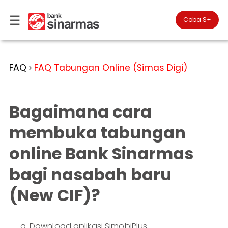
☰
×
Coba S+

#FinansialLebihBaik
Kategori
FAQ
FAQ Tabungan Online (Simas Digi)
>
Bantuan
▾
Tabungan
You
▾
are
Bagaimana cara
Deposito
in
Personal
Banking
Giro
membuka tabungan
Perbankan
Kartu
online Bank Sinarmas
Prioritas
Kredit
Coba
SimobiPlus
Business
Reksadana
bagi nasabah baru
Banking
ID
Bancasurance
(New CIF)?
|
Teman
KPR
EN
SimobiPlus
Financial
Promotion
Services
Download aplikasi SimobiPlus.