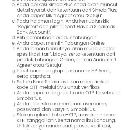
Pada aplikasi SimobiPlus Anda akan muncul
Lainnya
Customer
detail syarat dan ketentuan dari SimobiPlus,
Information
Anda dapat klik “I Agree” atau “Setuju”.
Pada halaman login, Anda kemudian klik
Investor
Relations
“Register” dan pilih “I Don’t Have a Sinarmas
Bank Account”.
Karir
Pilih pembukaan produk tabungan.
Anda dapat memilih Tabungan Online.
Kantor
Pada laman berikutnya akan muncul detail
spesifikasi, tarif, biaya, serta ketentuan dari
produk Tabungan Online, silakan Anda klik “I
Agree” atau “Setuju”.
Input nama lengkap dan nomor HP Anda,
serta capthca.
Sistem Bank Sinarmas akan mengirimkan
kode OTP melalui SMS untuk verifikasi.
Anda dapat menginput kode OTP tersebut di
SimobiPlus.
Anda dipersilakan membuat username,
password, dan EasyPIN SimobiPlus.
Silakan upload foto e-KTP, masukan nomor
KTP, tanggal lahir, serta nama ibu kandung.
Untuk kenyamanan saat proses verifikasi,