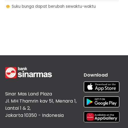
Informasi
Lainnya
Suku bunga dapat berubah sewaktu-waktu
Nasabah

Hubungan
Investor
Karir
Kantor
Download
Sinar Mas Land Plaza
Jl. MH Thamrin kav 51, Menara 1,
Lantai 1 & 2,
Jakarta 10350 - Indonesia