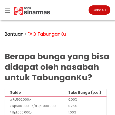
☰
×
Coba S+

#FinansialLebihBaik
Kategori
Bantuan
FAQ TabunganKu
>
Bantuan
▾
Tabungan
Anda
▾
berada
Berapa bunga yang bisa
Deposito
di
Perbankan
Personal
Giro
didapat oleh nasabah
Perbankan
Kartu
untuk TabunganKu?
Prioritas
Kredit
Coba
SimobiPlus
Perbankan
Reksadana
Bisnis
ID
Saldo
Suku Bunga (p.a.)
Bancasurance
|
Teman
KPR
≥ Rp500.000,-
0.00%
EN
SimobiPlus
> Rp500.000,- s/d Rp1.000.000,-
0.25%
Layanan
Promosi
> Rp1.000.000,-
1.00%