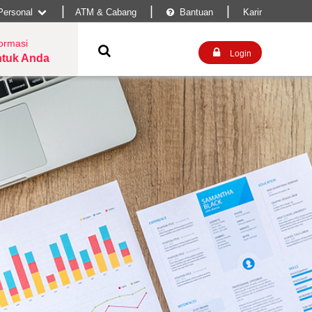
|
|
|
Personal
ATM & Cabang
Bantuan
Karir


formasi


Login
tuk Anda