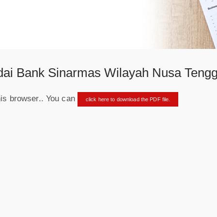
dai Bank Sinarmas Wilayah Nusa Tengg
his browser.. You can
click here to download the PDF file.