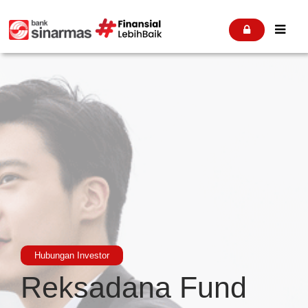


Hubungan Investor
Reksadana Fund