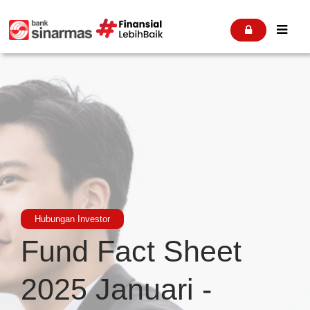


Hubungan Investor
Fund Fact Sheet
2025 Januari -