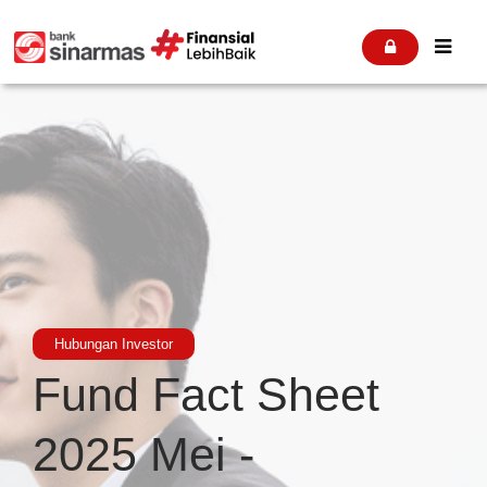


Hubungan Investor
Fund Fact Sheet
2025 Mei -