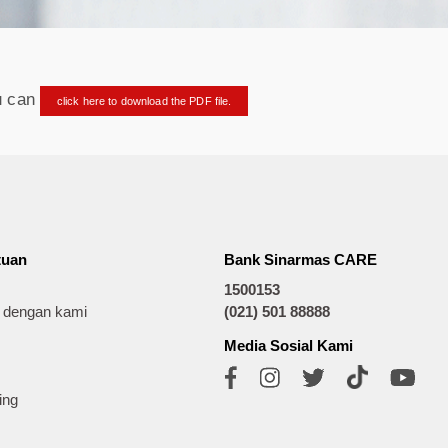
ou can
click here to download the PDF file.
tuan
Bank Sinarmas CARE
1500153
t dengan kami
(021) 501 88888
Media Sosial Kami
ing