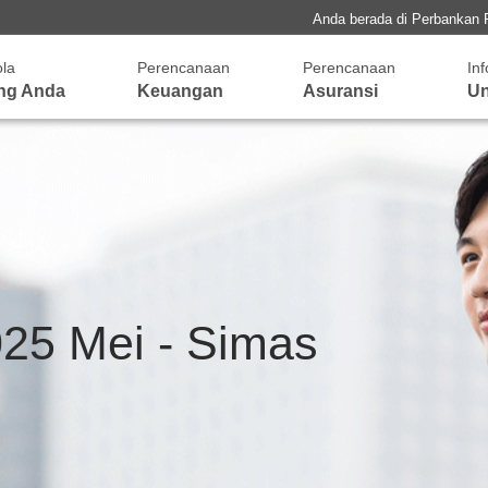
Anda berada di Perbankan 
ola
Perencanaan
Perencanaan
In
ng Anda
Keuangan
Asuransi
Un
25 Mei - Simas