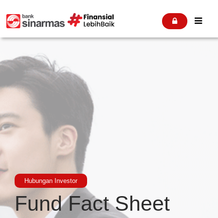


Hubungan Investor
Fund Fact Sheet