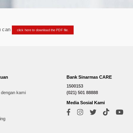
ou can
click here to download the PDF file.
tuan
Bank Sinarmas CARE
1500153
t dengan kami
(021) 501 88888
Media Sosial Kami
ing