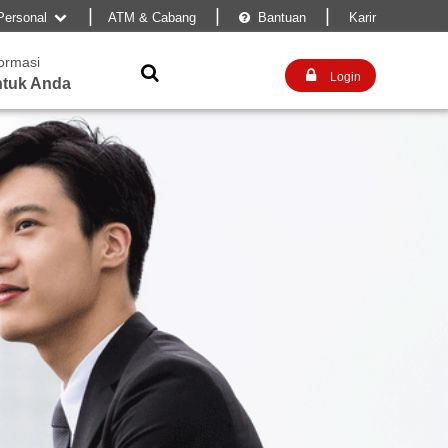
|
|
|
Personal
ATM & Cabang
Bantuan
Karir


formasi


Login
tuk Anda