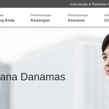
Anda berada di Perbankan 
ola
Perencanaan
Perencanaan
In
ng Anda
Keuangan
Asuransi
Un
dana Danamas