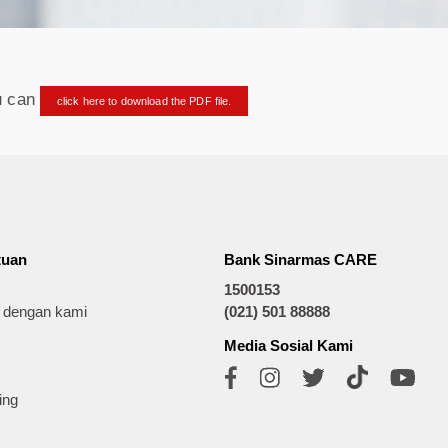
ou can
click here to download the PDF file.
tuan
Bank Sinarmas CARE
1500153
t dengan kami
(021) 501 88888
Media Sosial Kami
ing