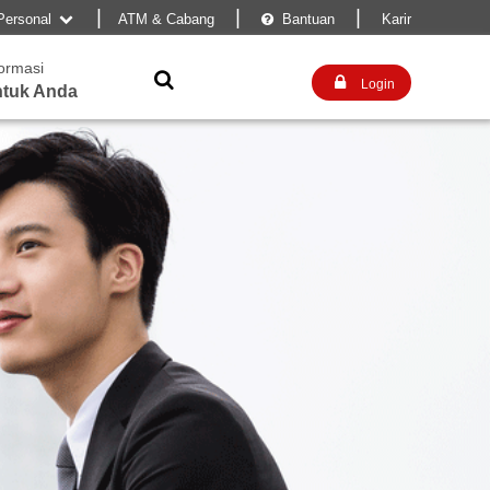
|
|
|
Personal
ATM & Cabang
Bantuan
Karir


formasi


Login
tuk Anda