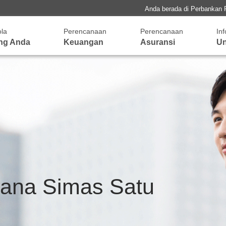
Anda berada di Perbankan 
ola
Perencanaan
Perencanaan
In
ng Anda
Keuangan
Asuransi
Un
ana Simas Satu