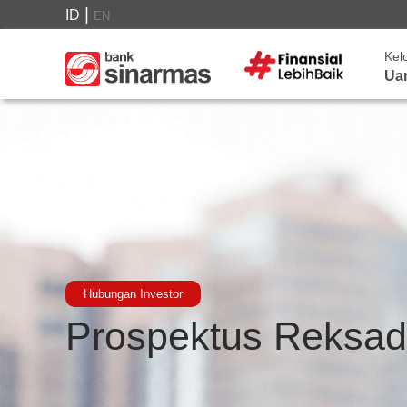
|
ID
EN
Kel
Ua
Hubungan Investor
Prospektus Reksad