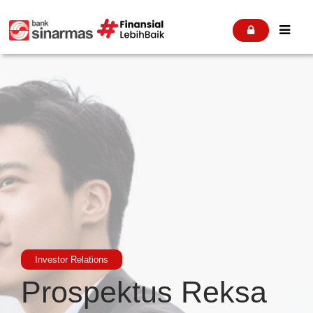


Investor Relations
Prospektus Reksa