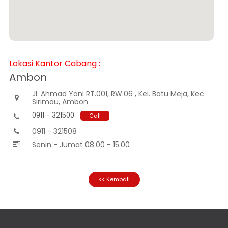
Informasi
Nasabah
Hubungan
Investor
Karir
Lokasi Kantor Cabang :
Kantor
Ambon
Jl. Ahmad Yani RT.001, RW.06 , Kel. Batu Meja, Kec.

Sirimau, Ambon
0911 - 321500
Call

0911 - 321508

Senin - Jumat 08.00 - 15.00

<< Kembali