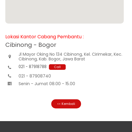
Informasi
Nasabah
Hubungan
Investor
Karir
Lokasi Kantor Cabang Pembantu :
Kantor
Cibinong - Bogor
Jl Mayor Oking No 134 Cibinong, Kel. Cirimekar, Kec.

Cibinong, Kab. Bogor, Jawa Barat
021 - 87918788
Call

021 - 87908740

Senin - Jumat 08.00 - 15.00

<< Kembali