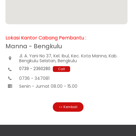
Informasi
Nasabah
Hubungan
Investor
Karir
Lokasi Kantor Cabang Pembantu :
Kantor
Manna - Bengkulu
Jl. A. Yani No 37, Kel. Ibul, Kec. Kota Manna, Kab.

Bengkulu Selatan, Bengkulu
0739 - 2360280
Call

0736 - 347081

Senin - Jumat 08.00 - 15.00

<< Kembali