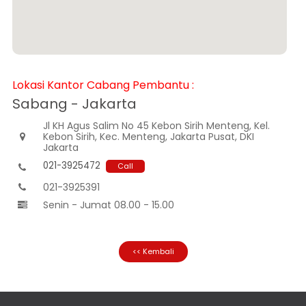
Informasi
Nasabah
Hubungan
Investor
Karir
Lokasi Kantor Cabang Pembantu :
Kantor
Sabang - Jakarta
Jl KH Agus Salim No 45 Kebon Sirih Menteng, Kel.
Kebon Sirih, Kec. Menteng, Jakarta Pusat, DKI

Jakarta
021-3925472
Call

021-3925391

Senin - Jumat 08.00 - 15.00

<< Kembali