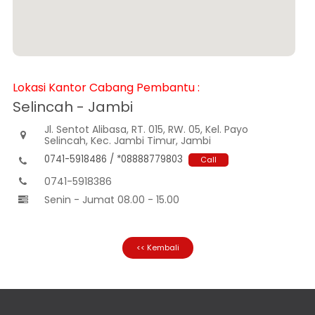
Informasi
Nasabah
Hubungan
Investor
Karir
Lokasi Kantor Cabang Pembantu :
Kantor
Selincah - Jambi
Jl. Sentot Alibasa, RT. 015, RW. 05, Kel. Payo

Selincah, Kec. Jambi Timur, Jambi
0741-5918486 / *08888779803
Call

0741-5918386

Senin - Jumat 08.00 - 15.00

<< Kembali