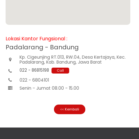
Informasi
Nasabah
Hubungan
Investor
Karir
Lokasi Kantor Fungsional :
Kantor
Padalarang - Bandung
Kp. Cigeunjing RT.013, RW.04, Desa Kertajaya, Kec.

Padalarang, Kab. Bandung, Jawa Barat
022 - 86815198
Call

022 - 6804101

Senin - Jumat 08.00 - 15.00

<< Kembali