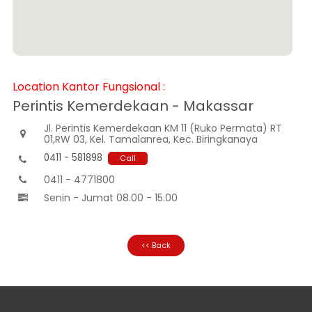
Customer
Information
Investor
Relations
Karir
Location Kantor Fungsional :
Perintis Kemerdekaan - Makassar
Kantor
Jl. Perintis Kemerdekaan KM 11 (Ruko Permata) RT

01,RW 03, Kel. Tamalanrea, Kec. Biringkanaya
0411 - 581898
Call

0411 - 4771800

Senin - Jumat 08.00 - 15.00

<< Back