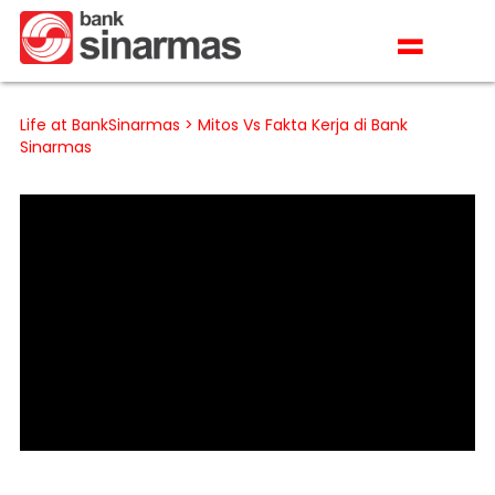
=
Life at BankSinarmas
> Mitos Vs Fakta Kerja di Bank
Sinarmas