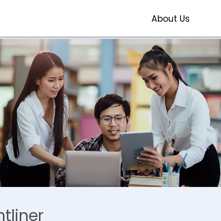
About Us
ntliner