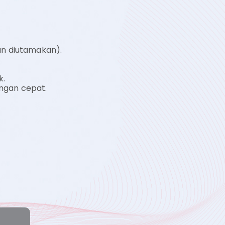
un diutamakan).
k.
engan cepat.