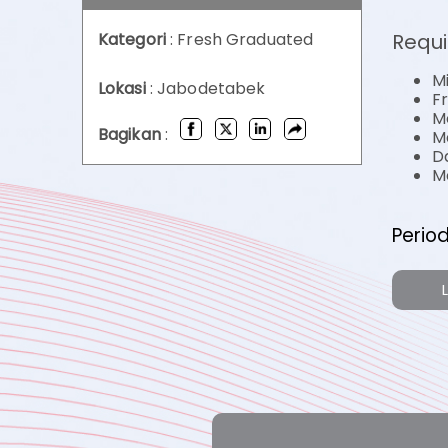
Requ
Kategori
: Fresh Graduated
M
Lokasi
: Jabodetabek
F
M
Bagikan
:
M
D
Me
Perio