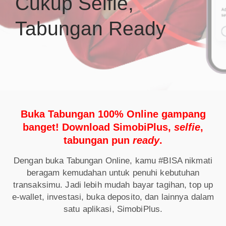
Cukup Selfie,
Tabungan Ready
Buka Tabungan 100% Online gampang
banget! Download SimobiPlus,
selfie
,
tabungan pun
ready
.
Dengan buka Tabungan Online, kamu #BISA nikmati
beragam kemudahan untuk penuhi kebutuhan
transaksimu. Jadi lebih mudah bayar tagihan, top up
e-wallet, investasi, buka deposito, dan lainnya dalam
satu aplikasi, SimobiPlus.