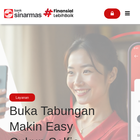


Layanan
Buka Tabungan
Makin Easy