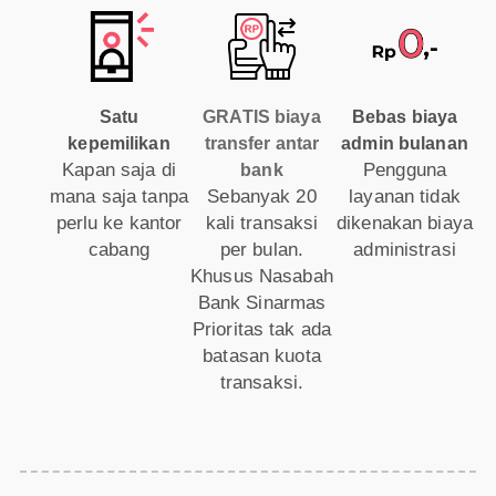
Satu
GRATIS biaya
Bebas biaya
kepemilikan
transfer antar
admin bulanan
Kapan saja di
Pengguna
bank
mana saja tanpa
Sebanyak 20
layanan tidak
perlu ke kantor
kali transaksi
dikenakan biaya
cabang
per bulan.
administrasi
Khusus Nasabah
Bank Sinarmas
Prioritas tak ada
batasan kuota
transaksi.