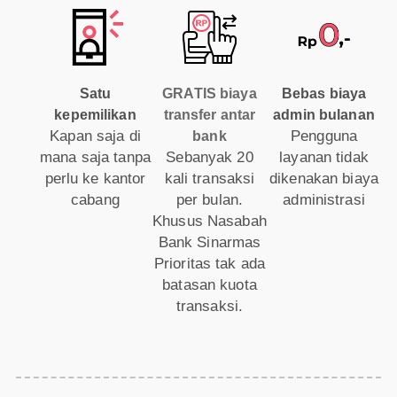
Satu
GRATIS biaya
Bebas biaya
kepemilikan
transfer antar
admin bulanan
Kapan saja di
Pengguna
bank
mana saja tanpa
Sebanyak 20
layanan tidak
perlu ke kantor
kali transaksi
dikenakan biaya
cabang
per bulan.
administrasi
Khusus Nasabah
Bank Sinarmas
Prioritas tak ada
batasan kuota
transaksi.