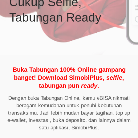
Cukup Selfie,
Tabungan Ready
Buka Tabungan 100% Online gampang
banget! Download SimobiPlus,
selfie
,
tabungan pun
ready
.
Dengan buka Tabungan Online, kamu #BISA nikmati
beragam kemudahan untuk penuhi kebutuhan
transaksimu. Jadi lebih mudah bayar tagihan, top up
e-wallet, investasi, buka deposito, dan lainnya dalam
satu aplikasi, SimobiPlus.