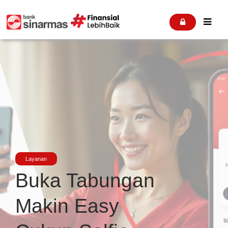


Layanan
Buka Tabungan
Makin Easy