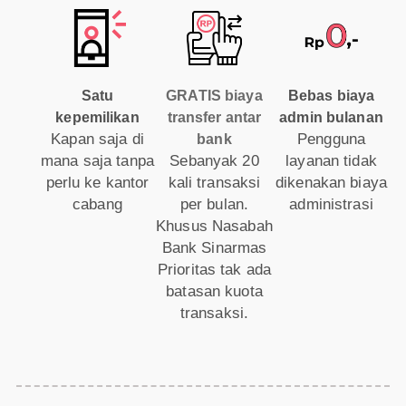
Satu
GRATIS biaya
Bebas biaya
kepemilikan
transfer antar
admin bulanan
Kapan saja di
Pengguna
bank
mana saja tanpa
Sebanyak 20
layanan tidak
perlu ke kantor
kali transaksi
dikenakan biaya
cabang
per bulan.
administrasi
Khusus Nasabah
Bank Sinarmas
Prioritas tak ada
batasan kuota
transaksi.