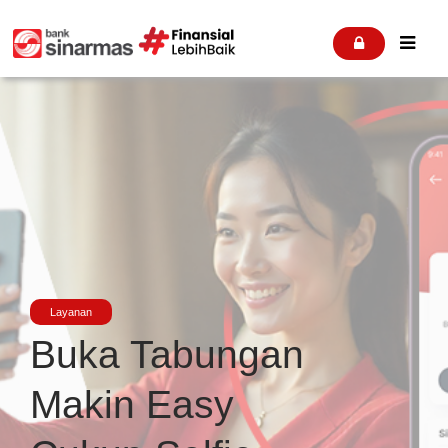


Layanan
Buka Tabungan
Makin Easy