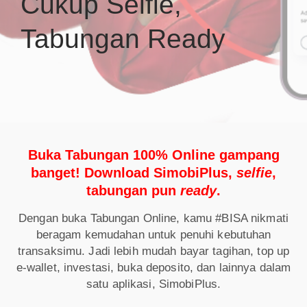
Cukup Selfie,
Tabungan Ready
Buka Tabungan 100% Online gampang
banget! Download SimobiPlus,
selfie
,
tabungan pun
ready
.
Dengan buka Tabungan Online, kamu #BISA nikmati
beragam kemudahan untuk penuhi kebutuhan
transaksimu. Jadi lebih mudah bayar tagihan, top up
e-wallet, investasi, buka deposito, dan lainnya dalam
satu aplikasi, SimobiPlus.