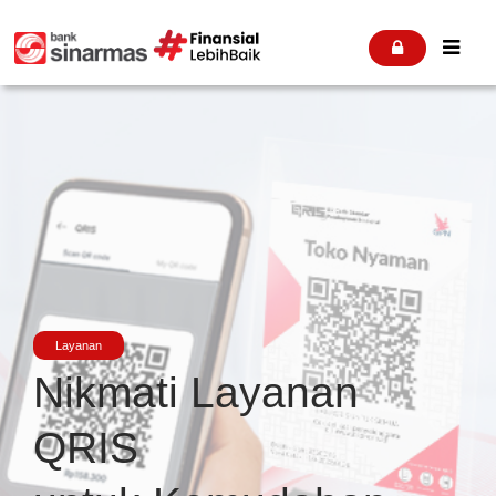


Layanan
Nikmati Layanan
QRIS