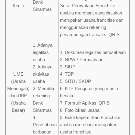
Bank
Kecil)
Surat Pernyataan Franchise
Sinarmas
apabila merchant yang diajukan
merupakan usaha franchise dan
menggunakan rekening
penampungan transaksi QRIS
1. Adanya
legalitas
1. Dokumen legalitas perusahaan
usaha
2. NPWP Perusahaan
2. Adanya
3. SIUP
UME
aktivitas
4. TDP
(Usaha
usaha
5. SITU / SKDP
Menengah)
3. Memiliki
6. KTP Pengurus yang masih
dan UBE
rekening
berlaku
(Usaha
Bank
7. Formulir Aplikasi QRIS
Besar)
Sinarmas
8. Foto lokasi usaha
4.
9. Bukti kepemilikan Franchise
Perusahaan
apabila merchant merupakan
berbadan
usaha franchise