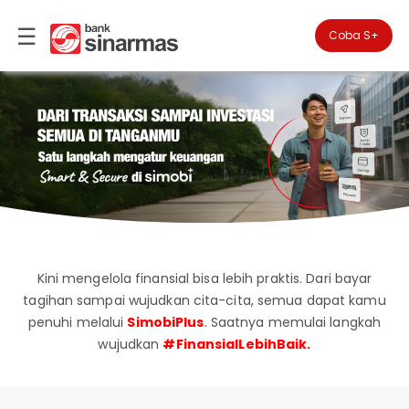
☰
×
Coba S+

#FinansialLebihBaik
Produk
Personal
▾
Simpanan
Artikel
Keuangan
Kartu
Kredit
▾
Anda
berada
Kini mengelola finansial bisa lebih praktis. Dari bayar
Reksa
di
tagihan sampai wujudkan cita-cita, semua dapat kamu
Dana
Perbankan
penuhi melalui
SimobiPlus
. Saatnya memulai langkah
Personal
Bancassurance
wujudkan
#FinansialLebihBaik.
Perbankan
Pinjaman
Coba
Prioritas