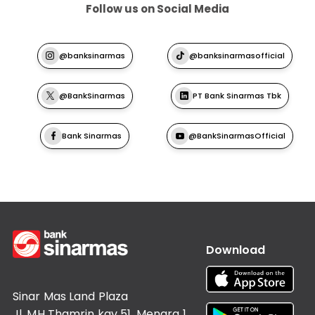
Follow us on Social Media
@banksinarmas
@banksinarmasofficial
@BankSinarmas
PT Bank Sinarmas Tbk
Bank Sinarmas
@BankSinarmasOfficial
Download
Sinar Mas Land Plaza
Jl. MH Thamrin kav 51, Menara 1,