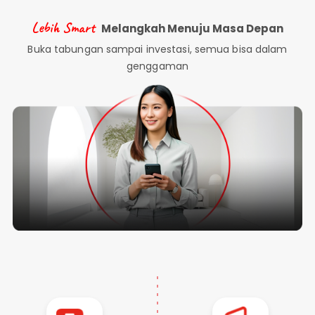
SimobiPlus
Perbankan
Lebih Smart
Melangkah Menuju Masa Depan
ID
Bisnis
Buka tabungan sampai investasi, semua bisa dalam
|
Teman
genggaman
KPR
EN
Layanan
Informasi
Nasabah
Hubungan
Investor
Karir