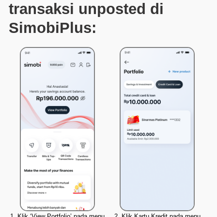
transaksi unposted di
SimobiPlus:
1. Klik ‘View Portfolio’ pada menu
2. Klik Kartu Kredit pada menu