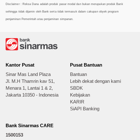
Disclaimer : Reksa Dana adalah produk pasar modal dan bukan merupakan produk Bank
sehingga tidak dijamin oleh Bank serta tidak termasuk dalam cakupan obyek program
penjaminan Pemerintah atau penjaminan simpanan.
Kantor Pusat
Pusat Bantuan
Sinar Mas Land Plaza
Bantuan
Jl. M.H Thamrin kav 51,
Lebih dekat dengan kami
Menara 1, Lantai 1 & 2,
SBDK
Jakarta 10350 - Indonesia
Kebijakan
KARIR
SiAPI Banking
Bank Sinarmas CARE
1500153