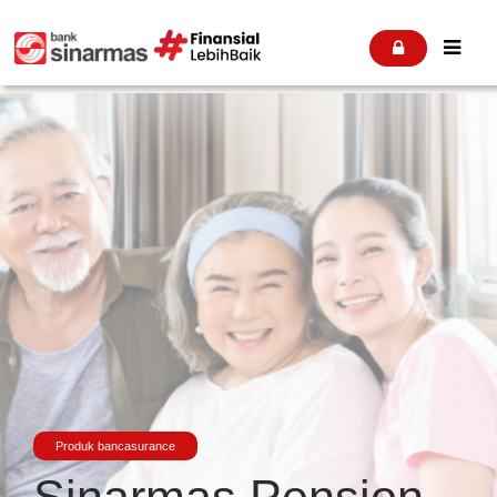


Produk bancasurance
Sinarmas Pension