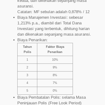
kedua, dan dikenakan sepanjang masa
asuransi.
Catatan: MF sebulan adalah 0,878% / 12
Biaya Manajemen Investasi: sebesar
1,213% p.a., diambil dari Total Dana
Investasi yang terbentuk, dihitung harian
dan dikenakan sepanjang masa asuransi.
Biaya Penarikan:
Tahun
Faktor Biaya
Polis
Penarikan
1
10%
2
9%
3
8%
4
7%
5
0%
Biaya Pembatalan Polis: selama Masa
Peninjauan Polis (Free Look Period)