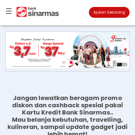
☰
×
Ajukan Sekarang

Kartu
Kredit
Promo
Menarik
Panduan
Mudah
FAQ
▾
Anda
Jangan lewatkan beragam promo
berada
di
diskon dan cashback spesial pakai
Perbankan
Kartu Kredit Bank Sinarmas..
Personal
Mau belanja kebutuhan, travelling,
Perbankan
kulineran, sampai update gadget jadi
Ajukan
Prioritas
lebih hemat!
Sekarang