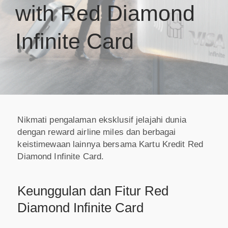
with Red Diamond
Infinite Card
Nikmati pengalaman eksklusif jelajahi dunia
dengan reward airline miles dan berbagai
keistimewaan lainnya bersama Kartu Kredit Red
Diamond Infinite Card.
Keunggulan dan Fitur Red
Diamond Infinite Card