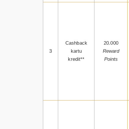
Cashback
20.000
3
kartu
Reward
kredit**
Points