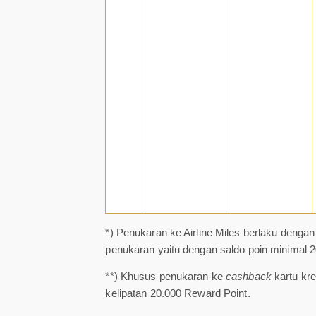
*) Penukaran ke Airline Miles berlaku dengan
penukaran yaitu dengan saldo poin minimal 2
**) Khusus penukaran ke
cashback
kartu kr
kelipatan 20.000 Reward Point.