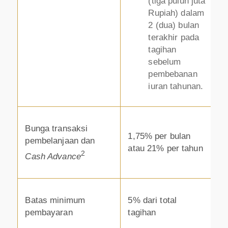
(tiga puluh juta
Rupiah) dalam
2 (dua) bulan
terakhir pada
tagihan
sebelum
pembebanan
iuran tahunan.
Bunga transaksi
1,75% per bulan
pembelanjaan dan
atau 21% per tahun
2
Cash Advance
Batas minimum
5% dari total
pembayaran
tagihan