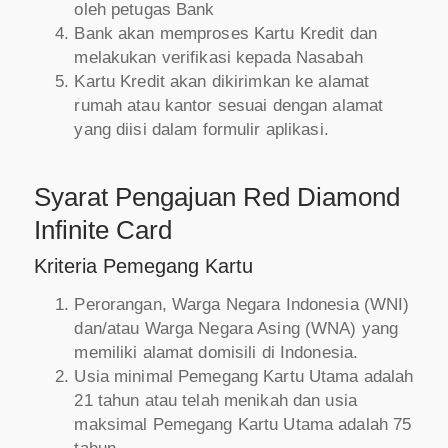
oleh petugas Bank
Bank akan memproses Kartu Kredit dan
melakukan verifikasi kepada Nasabah
Kartu Kredit akan dikirimkan ke alamat
rumah atau kantor sesuai dengan alamat
yang diisi dalam formulir aplikasi.
Syarat Pengajuan Red Diamond
Infinite Card
Kriteria Pemegang Kartu
Perorangan, Warga Negara Indonesia (WNI)
dan/atau Warga Negara Asing (WNA) yang
memiliki alamat domisili di Indonesia.
Usia minimal Pemegang Kartu Utama adalah
21 tahun atau telah menikah dan usia
maksimal Pemegang Kartu Utama adalah 75