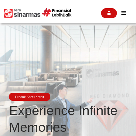


Produk Kartu Kredit
Experience Infinite
Memories