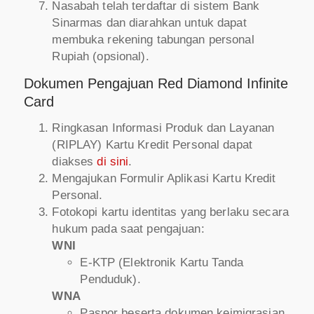
Nasabah telah terdaftar di sistem Bank
Sinarmas dan diarahkan untuk dapat
membuka rekening tabungan personal
Rupiah (opsional).
Dokumen Pengajuan Red Diamond Infinite
Card
Ringkasan Informasi Produk dan Layanan
(RIPLAY) Kartu Kredit Personal dapat
diakses
di sini
.
Mengajukan Formulir Aplikasi Kartu Kredit
Personal.
Fotokopi kartu identitas yang berlaku secara
hukum pada saat pengajuan:
WNI
E-KTP (Elektronik Kartu Tanda
Penduduk).
WNA
Paspor beserta dokumen keimigrasian