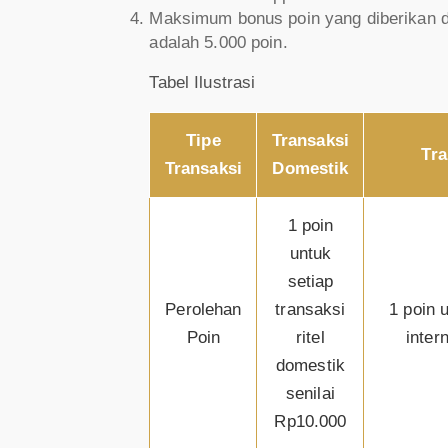
Maksimum bonus poin yang diberikan d
adalah 5.000 poin.
Tabel Ilustrasi
Tipe
Transaksi
Tra
Transaksi
Domestik
1 poin
untuk
setiap
Perolehan
transaksi
1 poin u
Poin
ritel
inter
domestik
senilai
Rp10.000