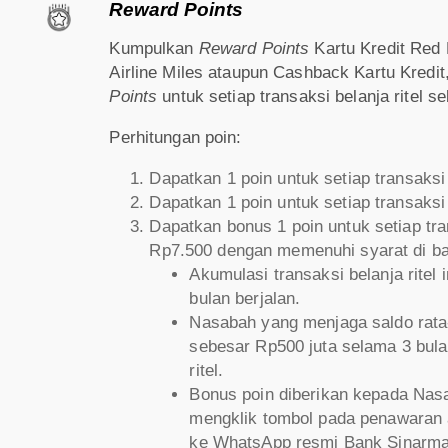
Reward Points
Kumpulkan
Reward Points
Kartu Kredit Red 
Airline Miles ataupun Cashback Kartu Kredit
Points
untuk setiap transaksi belanja ritel s
Perhitungan poin:
Dapatkan 1 poin untuk setiap transaksi 
Dapatkan 1 poin untuk setiap transaksi b
Dapatkan bonus 1 poin untuk setiap trans
Rp7.500 dengan memenuhi syarat di ba
Akumulasi transaksi belanja ritel 
bulan berjalan.
Nasabah yang menjaga saldo rat
sebesar Rp500 juta selama 3 bulan 
ritel.
Bonus poin diberikan kepada Nasa
mengklik tombol pada penawaran a
ke WhatsApp resmi Bank Sinarma