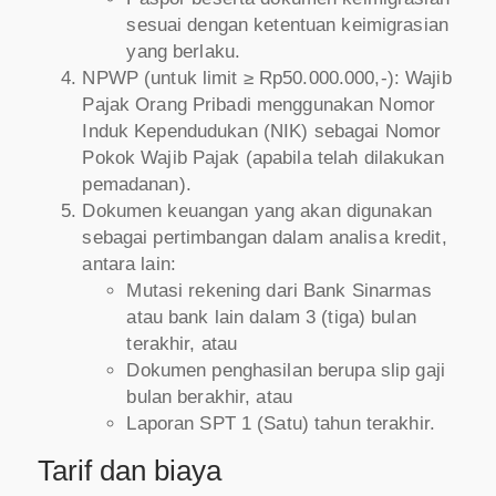
sesuai dengan ketentuan keimigrasian
yang berlaku.
NPWP (untuk limit ≥ Rp50.000.000,-): Wajib
Pajak Orang Pribadi menggunakan Nomor
Induk Kependudukan (NIK) sebagai Nomor
Pokok Wajib Pajak (apabila telah dilakukan
pemadanan).
Dokumen keuangan yang akan digunakan
sebagai pertimbangan dalam analisa kredit,
antara lain:
Mutasi rekening dari Bank Sinarmas
atau bank lain dalam 3 (tiga) bulan
terakhir, atau
Dokumen penghasilan berupa slip gaji
bulan berakhir, atau
Laporan SPT 1 (Satu) tahun terakhir.
Tarif dan biaya