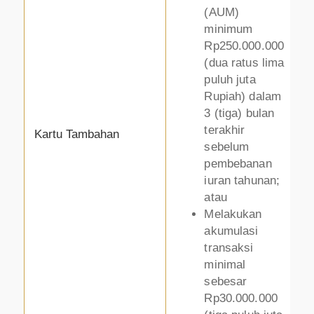
(AUM)
minimum
Rp250.000.000
(dua ratus lima
puluh juta
Rupiah) dalam
3 (tiga) bulan
terakhir
Kartu Tambahan
sebelum
pembebanan
iuran tahunan;
atau
Melakukan
akumulasi
transaksi
minimal
sebesar
Rp30.000.000