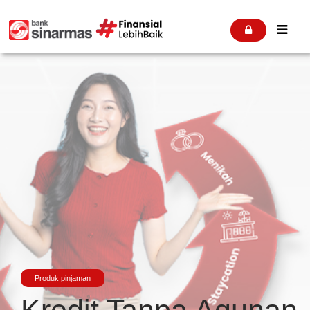


Produk pinjaman
Kredit Tanpa Agunan