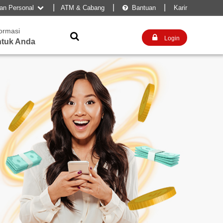
|
|
|
kan Personal
ATM & Cabang
Bantuan
Karir


formasi


Login
tuk Anda