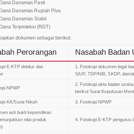
Dana Danamas Pasti
Dana Danamas Rupiah Plus
Dana Danamas Stabil
Dana Terproteksi (RDT)
apkan dokumen sebagai berikut:
bah Perorangan
Nasabah Badan 
opi E-KTP debitur dan
1. Fotokopi dokumen legal ba
an
SIUP, TDP/NIB, SKDP, dan/ata
2. Fotokopi akta badan usaha
kopi NPWP
berikut Surat Keputusan Me
kopi KK/Surat Nikah
3. Fotokopi NPWP
en asli bukti kepemilikan
enunjukkan nilai produk
4. Fotokopi E-KTP pengurus b
i)