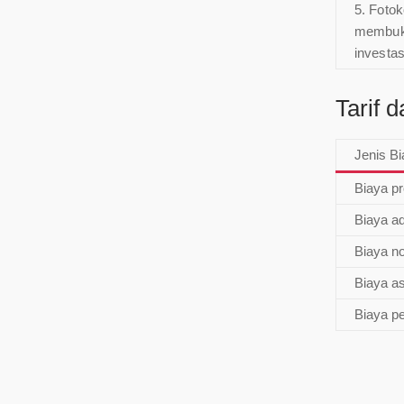
5. Fotok
membukt
investas
Tarif 
Jenis B
Biaya pr
Biaya ad
Biaya no
Biaya a
Biaya pe