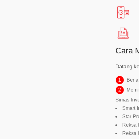
Cara M
Datang ke
1
Berl
2
Memil
Simas Inve
Smart I
Star Pr
Reksa 
Reksa 