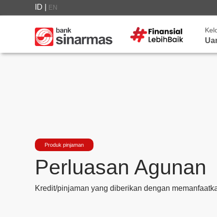
ID
|
EN
Kel
Ua
Produk pinjaman
Perluasan Agunan
Kredit/pinjaman yang diberikan dengan memanfaatka