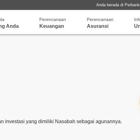
Anda berada di Perban
ola
Perencanaan
Perencanaan
In
ng Anda
Keuangan
Asuransi
Un
n investasi yang dimiliki Nasabah sebagai agunannya.