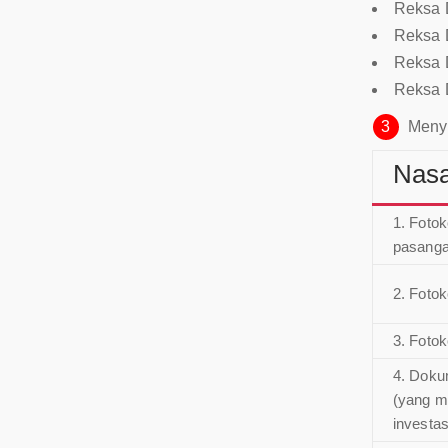
Reksa 
Reksa 
Reksa 
Reksa 
3
Menyi
Nasa
1. Fotok
pasang
2. Foto
3. Foto
4. Dokum
(yang m
investas