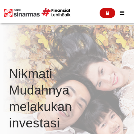


Nikmati
Mudahnya
melakukan
investasi