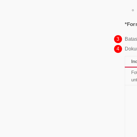
*For
3
Batas
4
Dokum
In
Fo
un