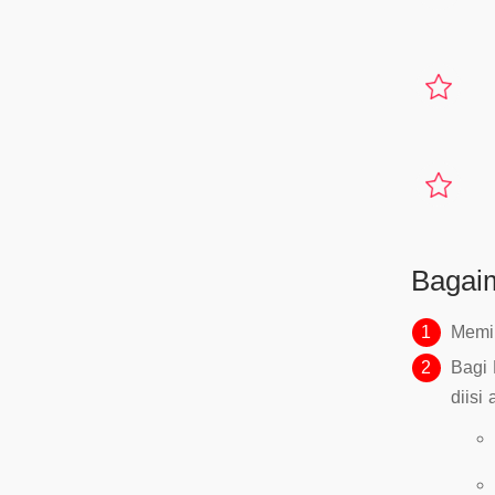
Bagaim
1
Memil
2
Bagi 
diisi 