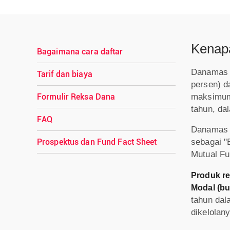
Kenap
Bagaimana cara daftar
Danamas D
Tarif dan biaya
persen) d
maksimum 
Formulir Reksa Dana
tahun, da
FAQ
Danamas D
Prospektus dan Fund Fact Sheet
sebagai "
Mutual F
Produk re
Modal (b
tahun dal
dikelolany