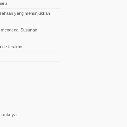
baru
usahaan yang menunjukkan
at mengenai Susunan
ode terakhir
nariknya