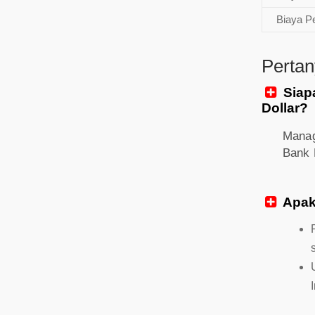
Biaya P
Perta
Siap

Dollar?
Manag
Bank 
Apak
