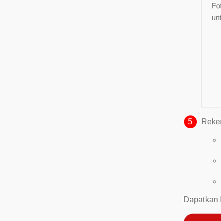
Fo
un
5
Reke
Dapatkan 