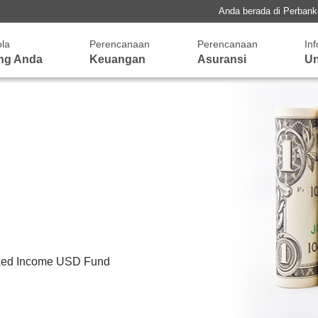
Anda berada di Perban
ola
Perencanaan
Perencanaan
In
ng Anda
Keuangan
Asuransi
Un
ixed Income USD Fund