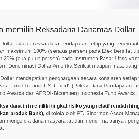
a memilih Reksadana Danamas Dollar
ollar adalah reksa dana pendapatan tetap yang penempat
an maksimum 100% (seratus persen) pada Efek bersifat ut
20% (dua puluh persen) pada Instrumen Pasar Uang yang 
lam Denominasi Dollar Amerika Serikat maupun mata uang a
ollar mendapatkan penghargaan secara konsisten setiap 
Best Fixed Income USD Fund” (Reksa Dana Pendapatan Teta
und Awards dan APRDI-Bloomberg Indonesia Fund Awards.
ksa dana ini memiliki tingkat risiko yang relatif rendah
, dikelola oleh PT. Sinarmas Asset Man
ukan produk Bank)
am mengelola dana masyarakat dan menerima banyak pengh
a.