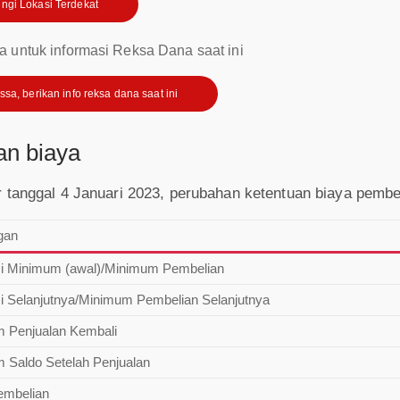
ngi Lokasi Terdekat
a untuk informasi Reksa Dana saat ini
issa, berikan info reksa dana saat ini
dan biaya
er tanggal 4 Januari 2023, perubahan ketentuan biaya pemb
gan
si Minimum (awal)/Minimum Pembelian
si Selanjutnya/Minimum Pembelian Selanjutnya
 Penjualan Kembali
 Saldo Setelah Penjualan
embelian