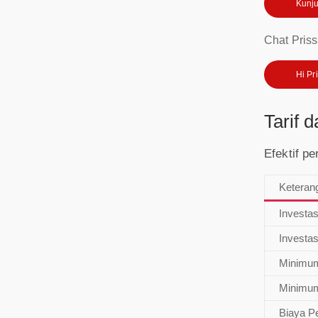
Kunju
Chat Priss
Hi Pr
Tarif 
Efektif p
Keteran
Investa
Investa
Minimum
Minimum
Biaya P