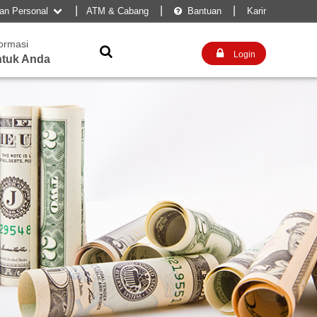
|
|
|
kan Personal
ATM & Cabang
Bantuan
Karir


formasi


Login
tuk Anda