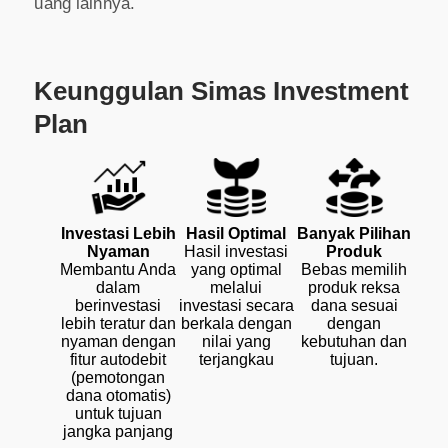
uang lainnya.
Keunggulan Simas Investment
Plan
Investasi Lebih
Hasil Optimal
Banyak Pilihan
Nyaman
Hasil investasi
Produk
Membantu Anda
yang optimal
Bebas memilih
dalam
melalui
produk reksa
berinvestasi
investasi secara
dana sesuai
lebih teratur dan
berkala dengan
dengan
nyaman dengan
nilai yang
kebutuhan dan
fitur autodebit
terjangkau
tujuan.
(pemotongan
dana otomatis)
untuk tujuan
jangka panjang