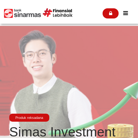


Produk reksadana
Simas Investment