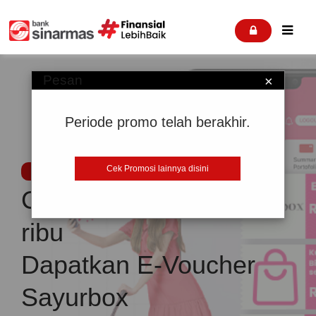


Pesan
×
Periode promo telah berakhir.
Cek Promosi lainnya disini
Promosi
Cuma Nabung Rp100
ribu
Dapatkan E-Voucher
Sayurbox