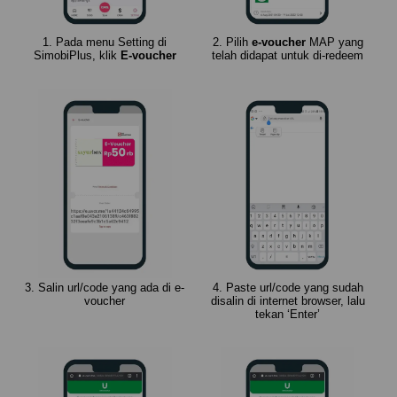
1. Pada menu Setting di
2. Pilih
e-voucher
MAP yang
SimobiPlus, klik
E-voucher
telah didapat untuk di-redeem
3. Salin url/code yang ada di e-
4. Paste url/code yang sudah
voucher
disalin di internet browser, lalu
tekan ‘Enter’