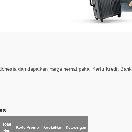
donesia dan dapatkan harga hemat pakai Kartu Kredit Bank
as
Total
Kode Promo
Kuota/Hari
Keterangan
Hari