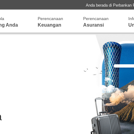
Anda berada di Perbankan 
ola
Perencanaan
Perencanaan
In
ng Anda
Keuangan
Asuransi
Un
a