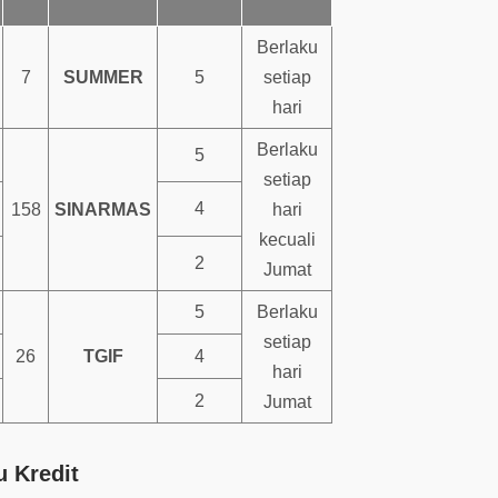
Berlaku
7
SUMMER
5
setiap
hari
Berlaku
5
setiap
4
158
SINARMAS
hari
kecuali
2
Jumat
5
Berlaku
setiap
26
TGIF
4
hari
2
Jumat
 Kredit