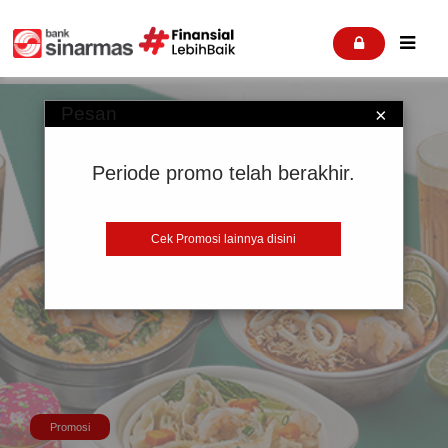


Pesan
×
Periode promo telah berakhir.
Cek Promosi lainnya disini
Promosi